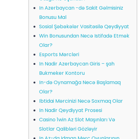
In Azerbaycan -də Sakit Gəlmisiniz
Bonusu Mal
Sosial Şəbəkələr Vasitəsilə Qeydiyyat
Win Bonusundan Necə Istifadə Etmək
Olar?
Esports Mərcləri
In Nadir Azerbaycan Giris – şah
Bukmeker Kontoru
In-də Oynamağa Necə Başlamaq
Olar?
Ibtidai Mərcinizi Necə Soxmaq Olar
In Nadir Qeydiyyat Prosesi
Casino 1win Az Slot Maşınları Və
Slotlar Qalibləri Gözləyir
In Az-da Idman Mərc Oyunlarının