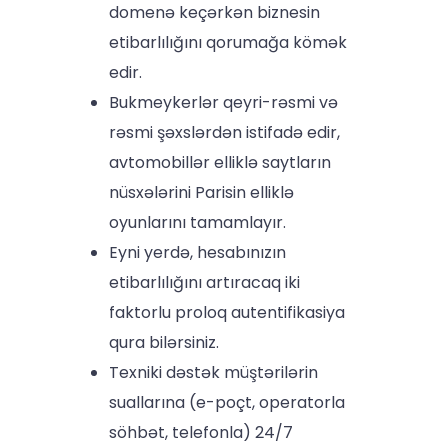
domenə keçərkən biznesin
etibarlılığını qorumağa kömək
edir.
Bukmeykerlər qeyri-rəsmi və
rəsmi şəxslərdən istifadə edir,
avtomobillər elliklə saytların
nüsxələrini Parisin elliklə
oyunlarını tamamlayır.
Eyni yerdə, hesabınızın
etibarlılığını artıracaq iki
faktorlu proloq autentifikasiya
qura bilərsiniz.
Texniki dəstək müştərilərin
suallarına (e-poçt, operatorla
söhbət, telefonla) 24/7