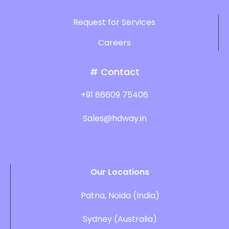
Request for Services
Careers
# Contact
+91 86609 75406
Sales@hdway.in
Our Locations
Patna, Noida (India)
Sydney (Australia)