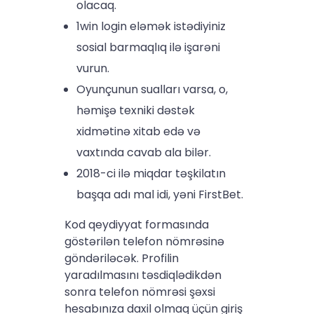
olacaq.
1win login eləmək istədiyiniz
sosial barmaqlıq ilə işarəni
vurun.
Oyunçunun sualları varsa, o,
həmişə texniki dəstək
xidmətinə xitab edə və
vaxtında cavab ala bilər.
2018-ci ilə miqdar təşkilatın
başqa adı mal idi, yəni FirstBet.
Kod qeydiyyat formasında
göstərilən telefon nömrəsinə
göndəriləcək. Profilin
yaradılmasını təsdiqlədikdən
sonra telefon nömrəsi şəxsi
hesabınıza daxil olmaq üçün giriş