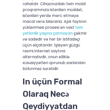
rahatdır. Cihazınızdakı 1win mobil
proqramınıza istənilən müddət,
istənilən yerdə mərc etməyə
macal verə bilərsiniz. Apk faylının
yüklənməsi prosesi ən vaxt
1win
yetkinlik yaşına çatmayan
çəkmir
və sadədir və hər bir istifadəçi
üçün əlçatandır. İşləyən güzgü
rəsmi internet saytına
alternativdir, onun elliklə
xüsusiyyətləri qorunub saxlanılan
bölünməz surətidir.
In üçün Formal
Olaraq Necə
Qeydiyyatdan