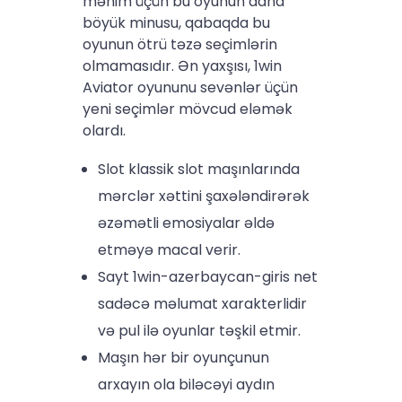
mənim üçün bu oyunun daha
böyük minusu, qabaqda bu
oyunun ötrü təzə seçimlərin
olmamasıdır. Ən yaxşısı, 1win
Aviator oyununu sevənlər üçün
yeni seçimlər mövcud eləmək
olardı.
Slot klassik slot maşınlarında
mərclər xəttini şaxələndirərək
əzəmətli emosiyalar əldə
etməyə macal verir.
Sayt 1win-azerbaycan-giris net
sadəcə məlumat xarakterlidir
və pul ilə oyunlar təşkil etmir.
Maşın hər bir oyunçunun
arxayın ola biləcəyi aydın