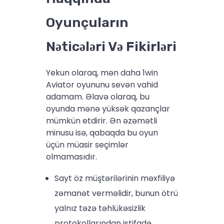
Oyunçuların
Nəticələri Və Fikirləri
Yekun olaraq, mən daha 1win
Aviator oyununu sevən vahid
adamam. Əlavə olaraq, bu
oyunda mənə yüksək qazançlar
mümkün etdirir. Ən əzəmətli
minusu isə, qabaqda bu oyun
üçün müasir seçimlər
olmamasıdır.
Sayt öz müştərilərinin məxfiliyə
zəmanət verməlidir, bunun ötrü
yalnız təzə təhlükəsizlik
protokollarından istifadə