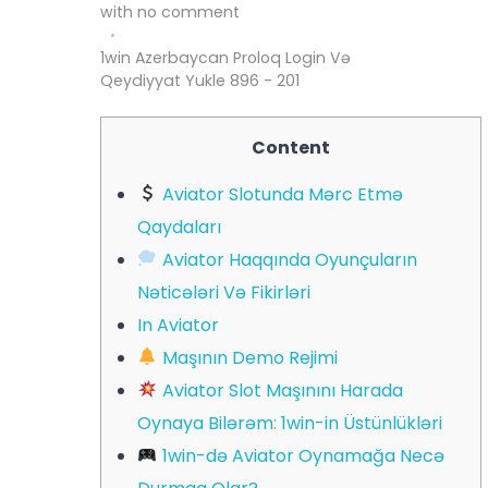
with
no comment
1win Azerbaycan Proloq Login Və
Qeydiyyat Yukle 896 - 201
Content
Aviator Slotunda Mərc Etmə
Qaydaları
Aviator Haqqında Oyunçuların
Nəticələri Və Fikirləri
In Aviator
Maşının Demo Rejimi
Aviator Slot Maşınını Harada
Oynaya Bilərəm: 1win-in Üstünlükləri
1win-də Aviator Oynamağa Necə