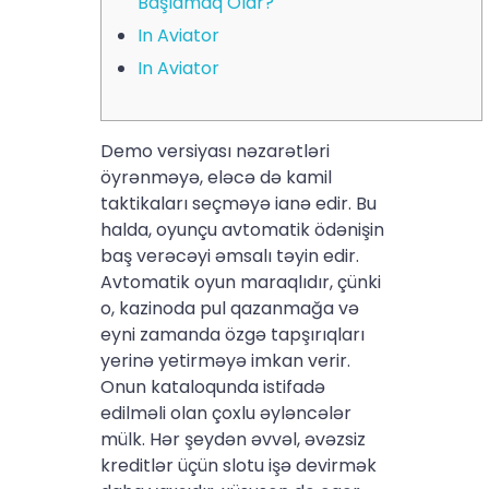
Başlamaq Olar?
In Aviator
In Aviator
Demo versiyası nəzarətləri
öyrənməyə, eləcə də kamil
taktikaları seçməyə ianə edir. Bu
halda, oyunçu avtomatik ödənişin
baş verəcəyi əmsalı təyin edir.
Avtomatik oyun maraqlıdır, çünki
o, kazinoda pul qazanmağa və
eyni zamanda özgə tapşırıqları
yerinə yetirməyə imkan verir.
Onun kataloqunda istifadə
edilməli olan çoxlu əyləncələr
mülk. Hər şeydən əvvəl, əvəzsiz
kreditlər üçün slotu işə devirmək