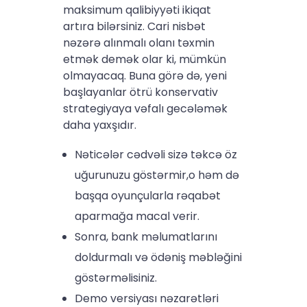
maksimum qalibiyyəti ikiqat
artıra bilərsiniz. Cari nisbət
nəzərə alınmalı olanı təxmin
etmək demək olar ki, mümkün
olmayacaq. Buna görə də, yeni
başlayanlar ötrü konservativ
strategiyaya vəfalı gecələmək
daha yaxşıdır.
Nəticələr cədvəli sizə təkcə öz
uğurunuzu göstərmir,o həm də
başqa oyunçularla rəqabət
aparmağa macal verir.
Sonra, bank məlumatlarını
doldurmalı və ödəniş məbləğini
göstərməlisiniz.
Demo versiyası nəzarətləri