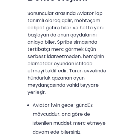
Sonuncular arasında Aviator lap
tanımlı olaraq qalır, möhtəşəm
cekpot gətirə bilər və hətta yeni
başlayan da onun qaydalarını
anlaya bilər. Spribe simasında
tərtibatçı mərc görmək üçün
sərbəst idarəetmədən, həmçinin
əlamətdar oyundan istifadə
etməyi təklif edir. Turun əvvəlində
hündürlük qazanan oyun
meydançasında vahid təyyarə
yerləşir.
Aviator 1win gecə-gündüz
mövcuddur, ona görə də
istənilən müddət mərc etməyə
davam edə bilərsiniz.