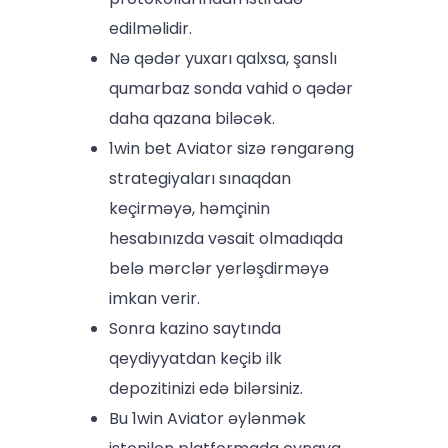
edilməlidir.
Nə qədər yuxarı qalxsa, şanslı
qumarbaz sonda vahid o qədər
daha qazana biləcək.
1win bet Aviator sizə rəngarəng
strategiyaları sınaqdan
keçirməyə, həmçinin
hesabınızda vəsait olmadıqda
belə mərclər yerləşdirməyə
imkan verir.
Sonra kazino saytında
qeydiyyatdan keçib ilk
depozitinizi edə bilərsiniz.
Bu 1win Aviator əylənmək