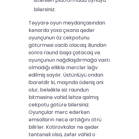
istənilən platformada oynaya
bilərsiniz.
Təyyarə oyun meydançasından
kənarda yoxa çıxana qədər
oyunçunun öz cekpotunu
götürməsi vacib olacaq. Bundan
sonra raund başa çatacaq və
oyunçunun nağdlaşdırmağa vaxtı
olmadığı elliklə mərclər ləğv
edilmiş sayılır. Üstünlüyü ondan
ibarətdir ki, maşında ödəniş ani
olur, beləliklə siz raundun
bitməsinə vahid ləhzə qalmış
cekpotu götürə bilərsiniz.
Oyunçular mərc edərkən
əmsalların necə artdığını ötrü
bilirlər. Kotirovkalar nə qədər
təntənəli olsa, zəfər vahid o