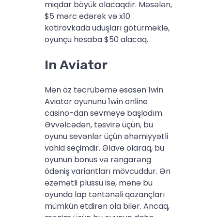
miqdar böyük olacaqdır. Məsələn,
$5 mərc edərək və x10
kotirovkada uduşları götürməklə,
oyunçu hesaba $50 alacaq.
In Aviator
Mən öz təcrübəmə əsasən 1win
Aviator oyununu 1win online
casino-dan sevməyə başladım.
Əvvəlcədən, təsvirə üçün, bu
oyunu sevənlər üçün əhəmiyyətli
vahid seçimdir. Əlavə olaraq, bu
oyunun bonus və rəngarəng
ödəniş variantları mövcuddur. Ən
əzəmətli plussu isə, mənə bu
oyunda lap təntənəli qazançları
mümkün etdirən ola bilər. Ancaq,