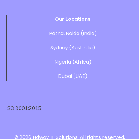
Our Locations
Patna, Noida (India)
Sydney (Australia)
Nigeria (Africa)
Dubai (UAE)
ISO 9001:2015
© 2026 Hdway IT Solutions. All rights reserved.