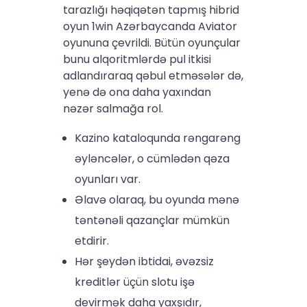
tarazlığı həqiqətən tapmış hibrid
oyun 1win Azərbaycanda Aviator
oyununa çevrildi. Bütün oyunçular
bunu alqoritmlərdə pul itkisi
adlandıraraq qəbul etməsələr də,
yenə də ona daha yaxından
nəzər salmağa rol.
Kazino kataloqunda rəngarəng
əyləncələr, o cümlədən qəza
oyunları var.
Əlavə olaraq, bu oyunda mənə
təntənəli qazançlar mümkün
etdirir.
Hər şeydən ibtidai, əvəzsiz
kreditlər üçün slotu işə
devirmək daha yaxşıdır,