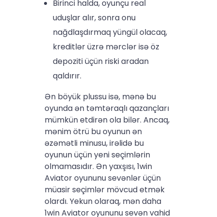
Birinci halda, oyunçu real
uduşlar alır, sonra onu
nağdlaşdırmaq yüngül olacaq,
kreditlər üzrə mərclər isə öz
depoziti üçün riski aradan
qaldırır.
Ən böyük plussu isə, mənə bu
oyunda ən təmtəraqlı qazançları
mümkün etdirən ola bilər. Ancaq,
mənim ötrü bu oyunun ən
əzəmətli minusu, irəlidə bu
oyunun üçün yeni seçimlərin
olmamasıdır. Ən yaxşısı, 1win
Aviator oyununu sevənlər üçün
müasir seçimlər mövcud etmək
olardı. Yekun olaraq, mən daha
1win Aviator oyununu sevən vahid