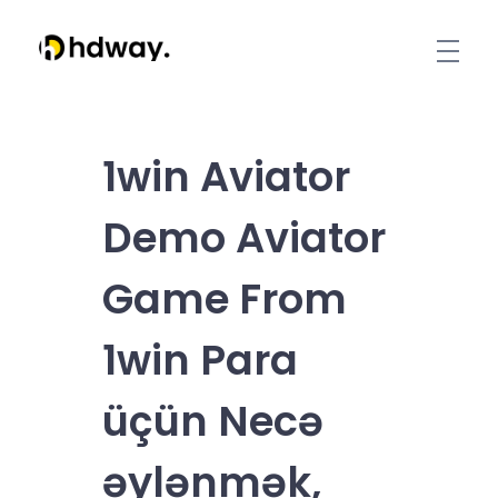
Hdway IT Solutions
Welcome to Future-Ready IT Solutions Simplifying tech, Empowering you Unlocking Your Success Code with Tailored Solutions Your trusted partner in technological success
1win Aviator
Demo Aviator
Game From
1win Para
üçün Necə
əylənmək,