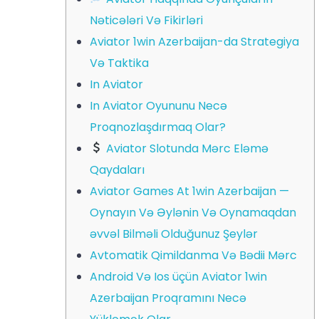
Nəticələri Və Fikirləri
Aviator 1win Azerbaijan-da Strategiya
Və Taktika
In Aviator
In Aviator Oyununu Necə
Proqnozlaşdırmaq Olar?
Aviator Slotunda Mərc Eləmə
Qaydaları
Aviator Games At 1win Azerbaijan —
Oynayın Və Əylənin Və Oynamaqdan
əvvəl Bilməli Olduğunuz Şeylər
Avtomatik Qimildanma Və Bədii Mərc
Android Və Ios üçün Aviator 1win
Azerbaijan Proqramını Necə