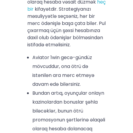
olaraq hesaba vəsait düzmək
heç
bir
kifayətdir. Strategiyanızı
məsuliyyətlə seçsəniz, hər bir
mərc ödənişlə başa çata bilər. Pul
çıxarmaq üçün şəxsi hesabınıza
daxil olub ödənişlər bölməsindən
istifadə etməlisiniz.
Aviator 1win gecə-gündüz
mövcuddur, ona ötrü də
istənilən ara mərc etməyə
davam edə bilərsiniz.
Bundan artıq, oyunçular onlayn
kazinolardan bonuslar şəhla
biləcəklər, bunun ötrü
promosyonun şərtlərinə əlaqəli
olaraq hesaba dolanacaq