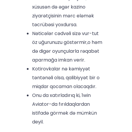
xüsusən də əgər kazino
ziyarətçisinin mərc eləmək
təcrübəsi yoxdursa.
Nəticələr cədvəli sizə vur-tut
öz uğurunuzu göstərmir,o həm
də digər oyunçularla rəqabət
aparmağa imkan verir.
Kotirovkalar nə kəmiyyət
təntənəli olsa, qalibiyyət bir o
miqdar qocaman olacaqdır.
Onu da xatırladırıq ki, 1win
Aviator-da fırıldaqlardan
istifadə görmək də mümkün
deyil.