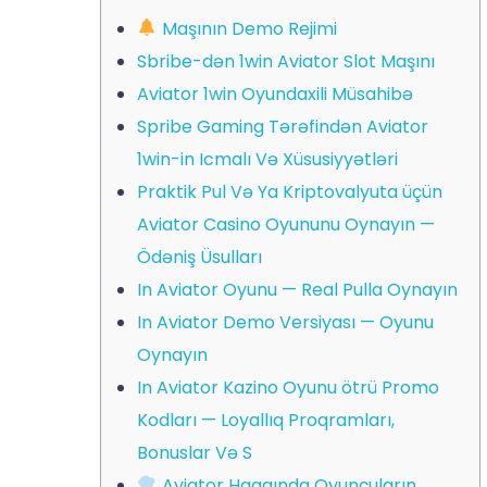
Maşının Demo Rejimi
Sbribe-dən 1win Aviator Slot Maşını
Aviator 1win Oyundaxili Müsahibə
Spribe Gaming Tərəfindən Aviator
1win-in Icmalı Və Xüsusiyyətləri
Praktik Pul Və Ya Kriptovalyuta üçün
Aviator Casino Oyununu Oynayın —
Ödəniş Üsulları
In Aviator Oyunu — Real Pulla Oynayın
In Aviator Demo Versiyası — Oyunu
Oynayın
In Aviator Kazino Oyunu ötrü Promo
Kodları — Loyallıq Proqramları,
Bonuslar Və S
Aviator Haqqında Oyunçuların