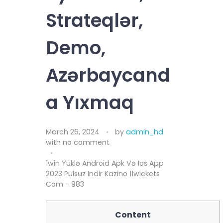
Strateqlər,
Demo,
Azərbaycand
a Yıxmaq
March 26, 2024
by
admin_hd
with
no comment
1win Yüklə Android Apk Və Ios App
2023 Pulsuz Indir Kazino 11wickets
Com - 983
Content