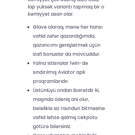
lap yüksək variantı tapmaq bir o
kəmiyyət asan olar.
Əlavə olaraq, mənə hər hansı
vahid zəfər qazandığımda,
qazancımı genişlətmək üçün
izafi bonuslar da mövcuddur.
Yalnız istisnalar 1win-də
sındırılmış Aviator apk
proqramlarıdır.
Üstünlüyü ondan ibarətdir ki,
maşında ödəniş ani olur,
beləliklə siz raundun bitməsinə
vahid ləhzə qalmış cekpotu
götürə bilərsiniz.