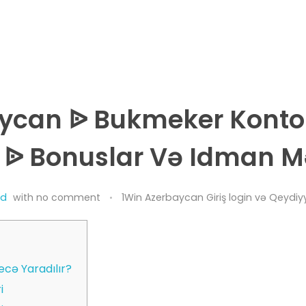
aycan ᐉ Bukmeker Kont
 ᐉ Bonuslar Və Idman Mə
hd
with
no comment
1Win Azerbaycan Giriş login və Qeydiyy
cə Yaradılır?
i