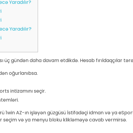
cə Yaradılır?
i
i
ecə Yaradılır?
i
 üç gündən daha davam etdikdə. Hesab fırıldaqçılar tərə
ndən oğurlanıbsa.
rts intizamını seçir.
temləri.
ü 1win AZ-ın işləyən güzgüsü İstifadəçi idman və ya eSport
ər seçim və ya menyu bloku klikləməyə cavab vermirsə.