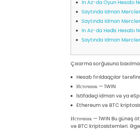
In Az-da Oyun Hesabı Ne
Saytında Idman Mərclər
Saytında Idman Mərclər
In Az-da Hədis Hesabı N
Saytında Idman Mərclər
Çıxarma sorğusuna baxılması
Hesab fırıldaqçılar tərəfi
Источник — 1WIN
İstifadəçi idman və ya eSpo
Ethereum və BTC kriptosis
Источник — 1WIN Bu günəş ötr
və BTC kriptosistemləri. Əg