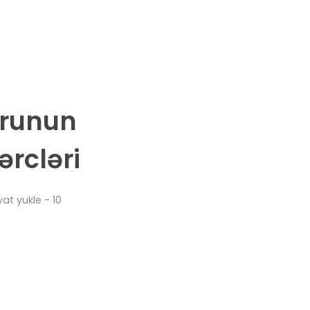
orunun
rcləri
at yukle - 10