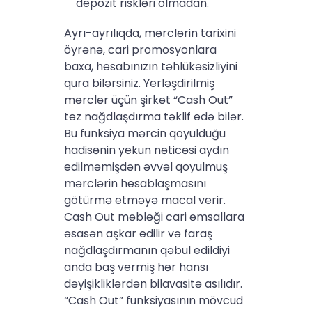
depozit riskləri olmadan.
Ayrı-ayrılıqda, mərclərin tarixini
öyrənə, cari promosyonlara
baxa, hesabınızın təhlükəsizliyini
qura bilərsiniz. Yerləşdirilmiş
mərclər üçün şirkət “Cash Out”
tez nağdlaşdırma təklif edə bilər.
Bu funksiya mərcin qoyulduğu
hadisənin yekun nəticəsi aydın
edilməmişdən əvvəl qoyulmuş
mərclərin hesablaşmasını
götürmə etməyə macal verir.
Cash Out məbləği cari əmsallara
əsasən aşkar edilir və faraş
nağdlaşdırmanın qəbul edildiyi
anda baş vermiş hər hansı
dəyişikliklərdən bilavasitə asılıdır.
“Cash Out” funksiyasının mövcud