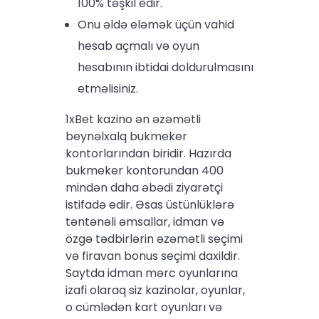
100% təşkil edir.
Onu əldə eləmək üçün vahid
hesab açmalı və oyun
hesabının ibtidai doldurulmasını
etməlisiniz.
1xBet kazino ən əzəmətli
beynəlxalq bukmeker
kontorlarından biridir. Hazırda
bukmeker kontorundan 400
mindən daha əbədi ziyarətçi
istifadə edir. Əsas üstünlüklərə
təntənəli əmsallar, idman və
özgə tədbirlərin əzəmətli seçimi
və firavan bonus seçimi daxildir.
Saytda idman mərc oyunlarına
izafi olaraq siz kazinolar, oyunlar,
o cümlədən kart oyunları və