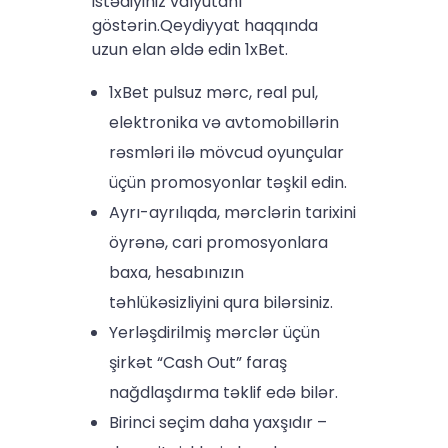
istədiyiniz valyutanı
göstərin.Qeydiyyat haqqında
uzun elan əldə edin 1xBet.
1xBet pulsuz mərc, real pul,
elektronika və avtomobillərin
rəsmləri ilə mövcud oyunçular
üçün promosyonlar təşkil edin.
Ayrı-ayrılıqda, mərclərin tarixini
öyrənə, cari promosyonlara
baxa, hesabınızın
təhlükəsizliyini qura bilərsiniz.
Yerləşdirilmiş mərclər üçün
şirkət “Cash Out” faraş
nağdlaşdırma təklif edə bilər.
Birinci seçim daha yaxşıdır –