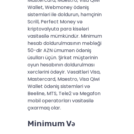
Mastercard, Maestro, Visa Qiwi
Wallet, Webmoney ödəniş
sistemləri ile doldurun, həmçinin
Scrill, Perfect Money və
kriptovalyuta para kisələri
vasitəsilə mümkündür. Minimum
hesab doldurulmasının məbləği
50-dir AZN ümumən ödəniş
üsulları üçün. Şirkət müştərinin
oyun hesabının doldurulması
xərclərini ödəyir. Vəsaitləri Visa,
Mastercard, Maestro, Visa Qiwi
Wallet ödəniş sistemləri və
Beeline, MTS, Tele2 və Megafon
mobil operatorları vasitəsilə
çıxarmaq olar.
Minimum Və