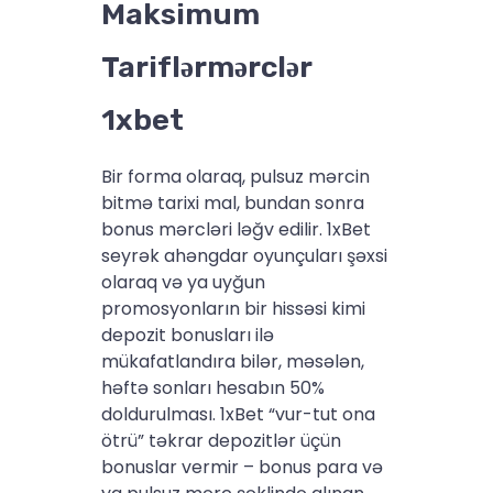
Maksimum
Tariflərmərclər
1xbet
Bir forma olaraq, pulsuz mərcin
bitmə tarixi mal, bundan sonra
bonus mərcləri ləğv edilir. 1xBet
seyrək ahəngdar oyunçuları şəxsi
olaraq və ya uyğun
promosyonların bir hissəsi kimi
depozit bonusları ilə
mükafatlandıra bilər, məsələn,
həftə sonları hesabın 50%
doldurulması. 1xBet “vur-tut ona
ötrü” təkrar depozitlər üçün
bonuslar vermir – bonus para və