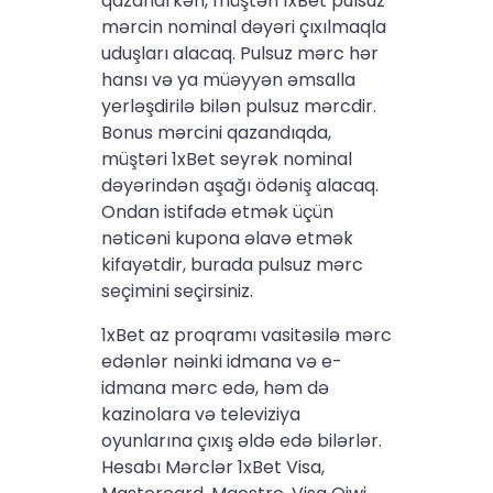
qazanarkən, müştəri 1xBet pulsuz
mərcin nominal dəyəri çıxılmaqla
uduşları alacaq. Pulsuz mərc hər
hansı və ya müəyyən əmsalla
yerləşdirilə bilən pulsuz mərcdir.
Bonus mərcini qazandıqda,
müştəri 1xBet seyrək nominal
dəyərindən aşağı ödəniş alacaq.
Ondan istifadə etmək üçün
nəticəni kupona əlavə etmək
kifayətdir, burada pulsuz mərc
seçimini seçirsiniz.
1xBet az proqramı vasitəsilə mərc
edənlər nəinki idmana və e-
idmana mərc edə, həm də
kazinolara və televiziya
oyunlarına çıxış əldə edə bilərlər.
Hesabı Mərclər 1xBet Visa,