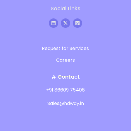
Social Links
Request for Services
Careers
# Contact
+91 86609 75406
Sales@hdway.in