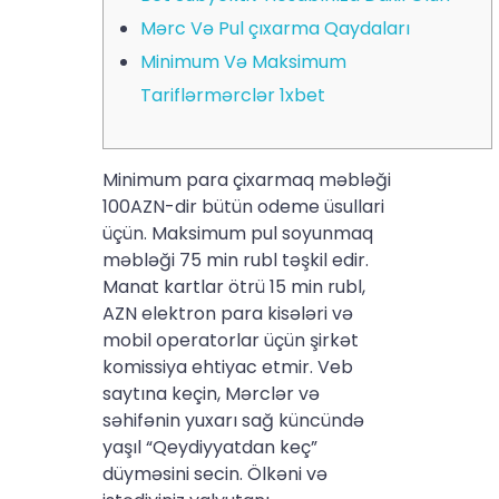
Mərc Və Pul çıxarma Qaydaları
Minimum Və Maksimum
Tariflərmərclər 1xbet
Minimum para çixarmaq məbləği
100AZN-dir bütün odeme üsullari
üçün. Maksimum pul soyunmaq
məbləği 75 min rubl təşkil edir.
Manat kartlar ötrü 15 min rubl,
AZN elektron para kisələri və
mobil operatorlar üçün şirkət
komissiya ehtiyac etmir. Veb
saytına keçin, Mərclər və
səhifənin yuxarı sağ küncündə
yaşıl “Qeydiyyatdan keç”
düyməsini secin. Ölkəni və