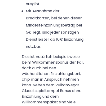
ausgibt.
Mit Ausnahme der
Kreditkarten, bei denen dieser
Mindesteinzahlungsbetrag bei
5€ liegt, sind jeder sonstigen
Dienstleister ab 10€ Einzahlung
nutzbar.
Dies ist natürlich beispielsweise
beim Willkommensbonus der Fall,
doch auch bei den
wöchentlichen Einzahlungsboni,
chip man in Anspruch nehmen
kann. Neben dem VulkanVegas
Gluecksspieltempel Bonus ohne
Einzahlung und dem
Willkommenspaket sind viele