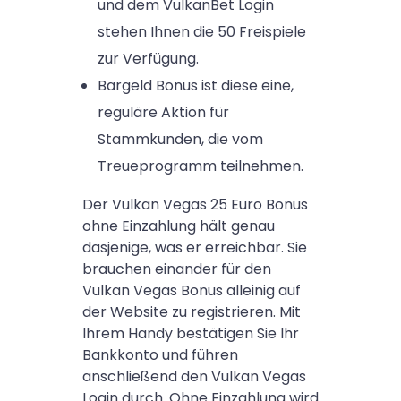
und dem VulkanBet Login
stehen Ihnen die 50 Freispiele
zur Verfügung.
Bargeld Bonus ist diese eine,
reguläre Aktion für
Stammkunden, die vom
Treueprogramm teilnehmen.
Der Vulkan Vegas 25 Euro Bonus
ohne Einzahlung hält genau
dasjenige, was er erreichbar. Sie
brauchen einander für den
Vulkan Vegas Bonus alleinig auf
der Website zu registrieren. Mit
Ihrem Handy bestätigen Sie Ihr
Bankkonto und führen
anschließend den Vulkan Vegas
Login durch. Ohne Einzahlung wird