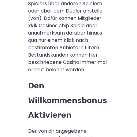
Spielers über anderen Spielern
oder aber dem Dealer anstelle
(von). Dafür können Mitglieder
kklk Casinos chip Spiele aber
unaufmerksam darüber hinaus
qua nur einem Klick nach
bestimmten Anbietern filtern.
Bestandskunden können hier
beschriebene Casino immer mal
erneut belohnt werden.
Den
Willkommensbonus
Aktivieren
Der von dir angegebene