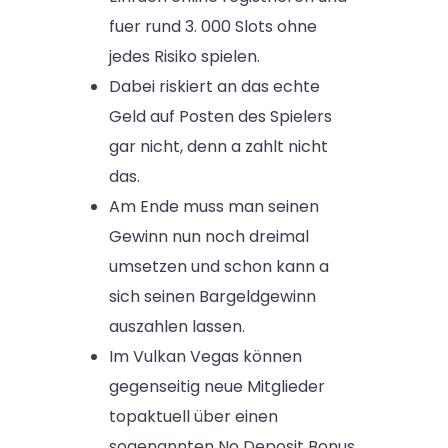
fuer rund 3. 000 Slots ohne
jedes Risiko spielen.
Dabei riskiert an das echte
Geld auf Posten des Spielers
gar nicht, denn a zahlt nicht
das.
Am Ende muss man seinen
Gewinn nun noch dreimal
umsetzen und schon kann a
sich seinen Bargeldgewinn
auszahlen lassen.
Im Vulkan Vegas können
gegenseitig neue Mitglieder
topaktuell über einen
sogenannten No Deposit Bonus