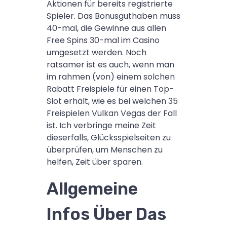
Aktionen für bereits registrierte
Spieler. Das Bonusguthaben muss
40-mal, die Gewinne aus allen
Free Spins 30-mal im Casino
umgesetzt werden. Noch
ratsamer ist es auch, wenn man
im rahmen (von) einem solchen
Rabatt Freispiele für einen Top-
Slot erhält, wie es bei welchen 35
Freispielen Vulkan Vegas der Fall
ist. Ich verbringe meine Zeit
dieserfalls, Glücksspielseiten zu
überprüfen, um Menschen zu
helfen, Zeit über sparen.
Allgemeine
Infos Über Das