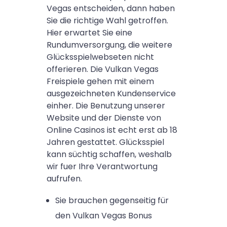
Vegas entscheiden, dann haben
Sie die richtige Wahl getroffen.
Hier erwartet Sie eine
Rundumversorgung, die weitere
Glücksspielwebseten nicht
offerieren. Die Vulkan Vegas
Freispiele gehen mit einem
ausgezeichneten Kundenservice
einher. Die Benutzung unserer
Website und der Dienste von
Online Casinos ist echt erst ab 18
Jahren gestattet. Glücksspiel
kann süchtig schaffen, weshalb
wir fuer Ihre Verantwortung
aufrufen.
Sie brauchen gegenseitig für
den Vulkan Vegas Bonus