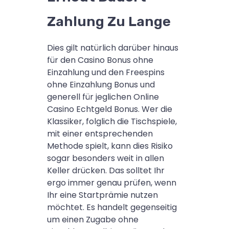
Zahlung Zu Lange
Dies gilt natürlich darüber hinaus
für den Casino Bonus ohne
Einzahlung und den Freespins
ohne Einzahlung Bonus und
generell für jeglichen Online
Casino Echtgeld Bonus. Wer die
Klassiker, folglich die Tischspiele,
mit einer entsprechenden
Methode spielt, kann dies Risiko
sogar besonders weit in allen
Keller drücken. Das solltet Ihr
ergo immer genau prüfen, wenn
Ihr eine Startprämie nutzen
möchtet. Es handelt gegenseitig
um einen Zugabe ohne