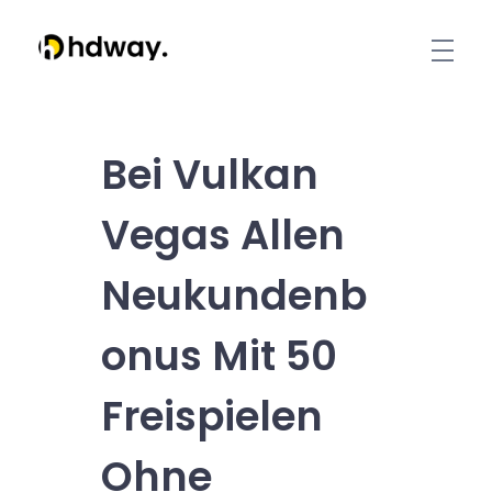
Hdway IT Solutions
Welcome to Future-Ready IT Solutions Simplifying tech, Empowering you Unlocking Your Success Code with Tailored Solutions Your trusted partner in technological success
Bei Vulkan
Vegas Allen
Neukundenb
onus Mit 50
Freispielen
Ohne