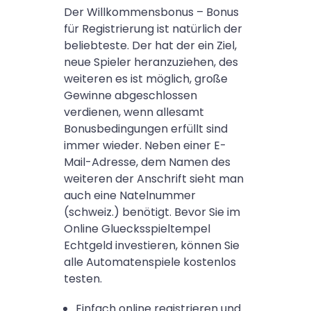
Der Willkommensbonus – Bonus
für Registrierung ist natürlich der
beliebteste. Der hat der ein Ziel,
neue Spieler heranzuziehen, des
weiteren es ist möglich, große
Gewinne abgeschlossen
verdienen, wenn allesamt
Bonusbedingungen erfüllt sind
immer wieder. Neben einer E-
Mail-Adresse, dem Namen des
weiteren der Anschrift sieht man
auch eine Natelnummer
(schweiz.) benötigt. Bevor Sie im
Online Gluecksspieltempel
Echtgeld investieren, können Sie
alle Automatenspiele kostenlos
testen.
Einfach online registrieren und