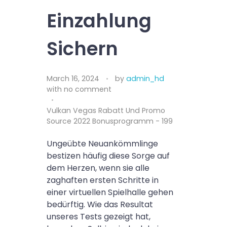
Einzahlung
Sichern
March 16, 2024
by
admin_hd
with
no comment
Vulkan Vegas Rabatt Und Promo
Source 2022 Bonusprogramm - 199
Ungeübte Neuankömmlinge
bestizen häufig diese Sorge auf
dem Herzen, wenn sie alle
zaghaften ersten Schritte in
einer virtuellen Spielhalle gehen
bedürftig. Wie das Resultat
unseres Tests gezeigt hat,