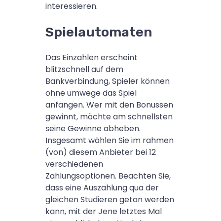
interessieren.
Spielautomaten
Das Einzahlen erscheint
blitzschnell auf dem
Bankverbindung, Spieler können
ohne umwege das Spiel
anfangen. Wer mit den Bonussen
gewinnt, möchte am schnellsten
seine Gewinne abheben.
Insgesamt wählen Sie im rahmen
(von) diesem Anbieter bei 12
verschiedenen
Zahlungsoptionen. Beachten Sie,
dass eine Auszahlung qua der
gleichen Studieren getan werden
kann, mit der Jene letztes Mal