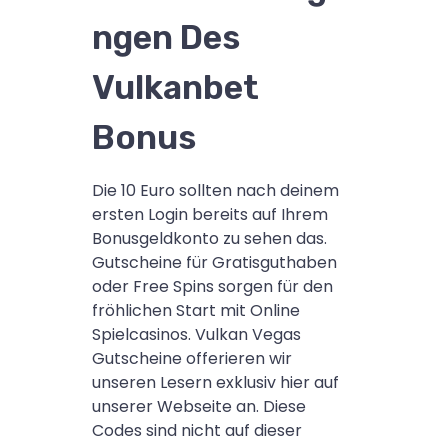
ngen Des
Vulkanbet
Bonus
Die 10 Euro sollten nach deinem
ersten Login bereits auf Ihrem
Bonusgeldkonto zu sehen das.
Gutscheine für Gratisguthaben
oder Free Spins sorgen für den
fröhlichen Start mit Online
Spielcasinos. Vulkan Vegas
Gutscheine offerieren wir
unseren Lesern exklusiv hier auf
unserer Webseite an. Diese
Codes sind nicht auf dieser