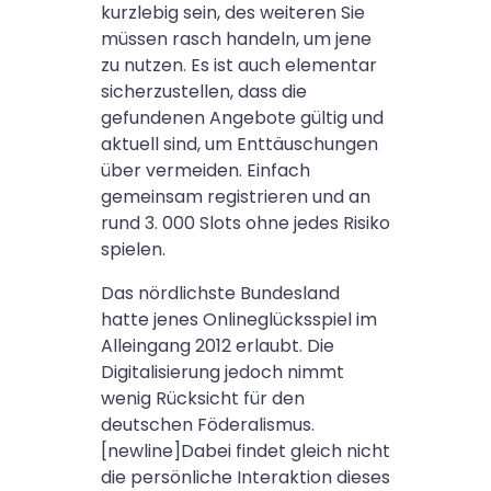
kurzlebig sein, des weiteren Sie
müssen rasch handeln, um jene
zu nutzen. Es ist auch elementar
sicherzustellen, dass die
gefundenen Angebote gültig und
aktuell sind, um Enttäuschungen
über vermeiden. Einfach
gemeinsam registrieren und an
rund 3. 000 Slots ohne jedes Risiko
spielen.
Das nördlichste Bundesland
hatte jenes Onlineglücksspiel im
Alleingang 2012 erlaubt. Die
Digitalisierung jedoch nimmt
wenig Rücksicht für den
deutschen Föderalismus.
[newline]Dabei findet gleich nicht
die persönliche Interaktion dieses