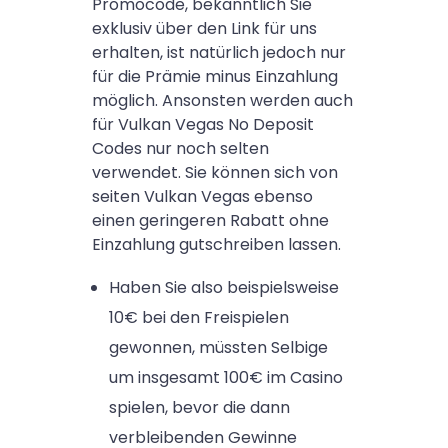
Promocode, bekanntlich Sie
exklusiv über den Link für uns
erhalten, ist natürlich jedoch nur
für die Prämie minus Einzahlung
möglich. Ansonsten werden auch
für Vulkan Vegas No Deposit
Codes nur noch selten
verwendet. Sie können sich von
seiten Vulkan Vegas ebenso
einen geringeren Rabatt ohne
Einzahlung gutschreiben lassen.
Haben Sie also beispielsweise
10€ bei den Freispielen
gewonnen, müssten Selbige
um insgesamt 100€ im Casino
spielen, bevor die dann
verbleibenden Gewinne