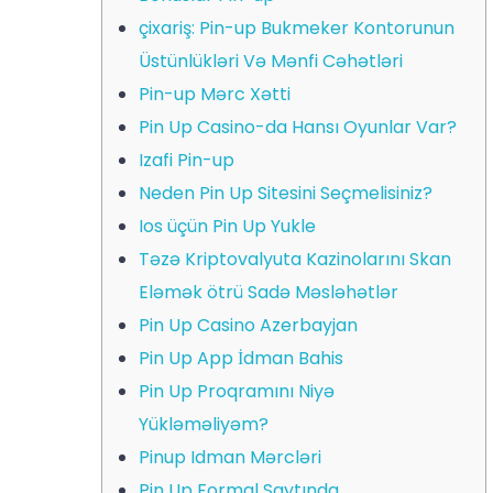
çixariş: Pin-up Bukmeker Kontorunun
Üstünlükləri Və Mənfi Cəhətləri
Pin-up Mərc Xətti
Pin Up Casino-da Hansı Oyunlar Var?
Izafi Pin-up
Neden Pin Up Sitesini Seçmelisiniz?
Ios üçün Pin Up Yukle
Təzə Kriptovalyuta Kazinolarını Skan
Eləmək ötrü Sadə Məsləhətlər
Pin Up Casino Azerbayjan
Pin Up App İdman Bahis
Pin Up Proqramını Niyə
Yükləməliyəm?
Pinup Idman Mərcləri
Pin Up Formal Saytında