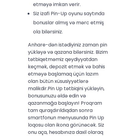
etməyə imkan verir.
Siz izafi Pin-Up oyunu saytında
bonuslar almış və mərc etmiş
ola bilərsiniz.
Anhare-dən istədiyiniz zaman pin
yükləyə və qazana bilərsiniz. Bizim
tətbiqetməmiz qeydiyyatdan
keçmək, depozit etmək və bahis
etməyə başlamaq üçün lazım
olan bütün xüsusiyyətlərə
malikdir.Pin Up tətbiqini yükləyin,
bonusunuzu əldə edin və
qazanmağa başlayın! Proqram
tam quraşdırıldıqdan sonra
smartfonun menyusunda Pin Up
loqosu olan ikona görünəcək. Siz
onu aça, hesabınıza daxil olaraq