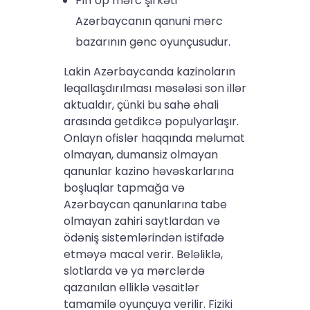
Pin Up mərc şirkəti
Azərbaycanın qanuni mərc
bazarının gənc oyunçusudur.
Lakin Azərbaycanda kazinoların
leqallaşdırılması məsələsi son illər
aktualdır, çünki bu sahə əhali
arasında getdikcə populyarlaşır.
Onlayn ofislər haqqında məlumat
olmayan, dumansiz olmayan
qanunlar kazino həvəskarlarına
boşluqlar tapmağa və
Azərbaycan qanunlarına tabe
olmayan zahiri saytlardan və
ödəniş sistemlərindən istifadə
etməyə macal verir. Beləliklə,
slotlarda və ya mərclərdə
qazanılan elliklə vəsaitlər
tamamilə oyunçuya verilir. Fiziki