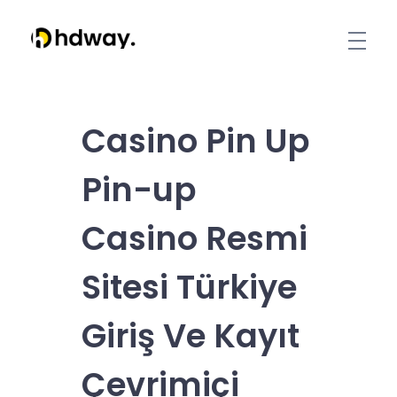
Hdway IT Solutions
Welcome to Future-Ready IT Solutions Simplifying tech, Empowering you Unlocking Your Success Code with Tailored Solutions Your trusted partner in technological success
Casino Pin Up
Pin-up
Casino Resmi
Sitesi Türkiye
Giriş Ve Kayıt
Çevrimiçi