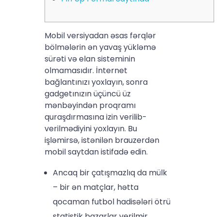
Mobil versiyadan əsas fərqlər
bölmələrin ən yavaş yükləmə
sürəti və elan sisteminin
olmamasıdır. İnternet
bağlantınızı yoxlayın, sonra
gadgetınızın üçüncü üz
mənbəyindən proqramı
quraşdırmasına izin verilib-
verilmədiyini yoxlayın. Bu
işləmirsə, istənilən brauzerdən
mobil saytdan istifadə edin.
Ancaq bir çatışmazlıq da mülk
– bir ən matçlar, hətta
qocaman futbol hadisələri ötrü
statistik bazarlar verilmir.