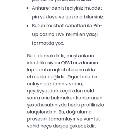
Anhare-dən istədiyiniz müddət
pin yükləyə və qazana bilərsiniz.
Bütün müsbət cəhətləri ilə Pin-
Up casino LIVE rejimi ən yaxşı
formatda yox.
Bu o deməkdir ki, müştərilərin
identifikasiyası QIWI cüzdanının
lap təmtəraqlı statusunu əldə
etməklə bağlıdır. Əgər belə bir
onlayn cüzdanınız varsa,
qeydiyyatdan keçdikdən cəld
sonra onu bukmeker kontorunun
şəxsi hesabınızda hədis profilinizlə
əlaqələndirin. Bu, doğrulama
prosesini tamamlayır və vur-tut
vahid neçə dəqiqə çəkəcəkdir.