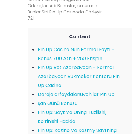
Ödənişlər, Adi Bonuslar, ümumən
Bunlar Sizi Pin Up Casinoda Gözləyir -
721
Content
Pin Up Casino Nun Formal Saytı –
Bonus 700 Azn + 250 Frispin
Pin Up Bet Azərbaycan – Formal
Azerbaycan Bukmeker Kontoru Pin
Up Casino
Darajalarfoydalanuvchilar Pin Up
şan Günü Bonusu
Pin Up: Sayt Va Uning Tuzilishi,
Ko’rinishi Haqida
Pin Up: Kazino Va Rasmiy Saytning