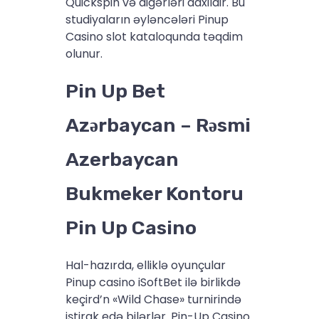
Quickspin və digərləri daxildir. Bu
studiyaların əyləncələri Pinup
Casino slot kataloqunda təqdim
olunur.
Pin Up Bet
Azərbaycan – Rəsmi
Azerbaycan
Bukmeker Kontoru
Pin Up Casino
Hal-hazırda, elliklə oyunçular
Pinup casino iSoftBet ilə birlikdə
keçird’n «Wild Chase» turnirində
iştirak edə bilərlər. Pin-Up Casino