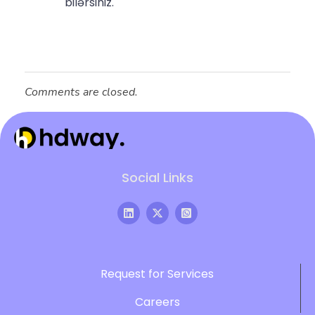
bilərsiniz.
Comments are closed.
Hdway IT Solutions
Welcome to Future-Ready IT Solutions Simplifying tech, Empowering you Unlocking Your Success Code with Tailored Solutions Your trusted partner in technological success
Social Links
Request for Services
Careers