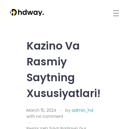
Hdway IT Solutions
Welcome to Future-Ready IT Solutions Simplifying tech, Empowering you Unlocking Your Success Code with Tailored Solutions Your trusted partner in technological success
Kazino Va
Rasmiy
Saytning
Xususiyatlari!
March 15, 2024
by
admin_hd
with
no comment
Rəsmi Veb Saytı Bağlayın️ Gur