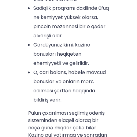
Sadiqlik proqramı daxilində üfüq
nə kəmiyyət yüksək olarsa,
pincoin məzənnəsi bir o qədər
əlverişli olar.
Gördüyünüz kimi, kazino
bonusları həqiqətən
əhəmiyyətli və gəlirlidir.
O, cari balans, habelə mövcud
bonuslar və onların mərc
edilməsi şərtləri haqqında
bildiriş verir.
Pulun çıxarılması seçilmiş ödəniş
sistemindən əlaqəli olaraq bir
neçə günə miqdar çəkə bilər.
Kazino pul yatırmaq və sonradan