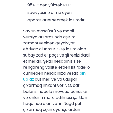
95% – dən yüksək RTP
səviyyəsinə olma oyun
aparatlarını seçmək lazımdır.
Saytın masaüstü və mobil
versiyaları arasında aşırım
zamanı yenidən qeydiyyat
ehtiyac olunmur. Sizə lazım olan
subay zad e-poçt və şifrənizi daxil
etməkdir. Şəxsi hesabınız sizə
rəngarəng vasitələrdən istifadə, o
cümlədən hesabınıza vəsait
pin
up az
düzmək və ya uduşları
çıxarmaq imkanı verir. O, cari
balans, habelə mövcud bonuslar
və onların mərc edilməsi şərtləri
haqqında elan verir. Nağd pul
çıxarmaq üçün oyunçulardan