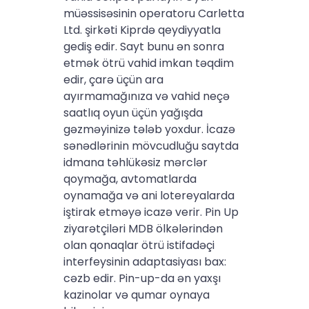
müəssisəsinin operatoru Carletta
Ltd. şirkəti Kiprdə qeydiyyatla
gediş edir. Sayt bunu ən sonra
etmək ötrü vahid imkan təqdim
edir, çarə üçün ara
ayırmamağınıza və vahid neçə
saatlıq oyun üçün yağışda
gəzməyinizə tələb yoxdur. İcazə
sənədlərinin mövcudluğu saytda
idmana təhlükəsiz mərclər
qoymağa, avtomatlarda
oynamağa və ani lotereyalarda
iştirak etməyə icazə verir. Pin Up
ziyarətçiləri MDB ölkələrindən
olan qonaqlar ötrü istifadəçi
interfeysinin adaptasiyası bax:
cəzb edir. Pin-up-da ən yaxşı
kazinolar və qumar oynaya