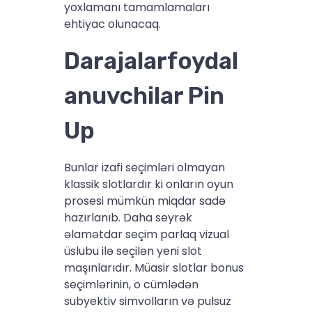
yoxlamanı tamamlamaları
ehtiyac olunacaq.
Darajalarfoydal
anuvchilar Pin
Up
Bunlar izafi seçimləri olmayan
klassik slotlardır ki onların oyun
prosesi mümkün miqdar sadə
hazırlanıb. Daha seyrək
əlamətdar seçim parlaq vizual
üslubu ilə seçilən yeni slot
maşınlarıdır. Müasir slotlar bonus
seçimlərinin, o cümlədən
subyektiv simvolların və pulsuz