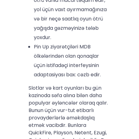
ötrü vahid macal təqdim edir,
yol üçün vaxt ayırmamağınıza
və bir neçə saatlıq oyun ötrü
yağışda gəzməyinizə tələb
yoxdur.
Pin Up ziyarətçiləri MDB
ölkələrindən olan qonaqlar
üçün istifadəçi interfeysinin
adaptasiyası bax: cəzb edir.
Slotlar və kart oyunları bu gün
kazinoda səfa alına bilən daha
populyar əyləncələr olaraq qalır.
Bunun üçün vur-tut etibarlı
provayderlərlə əməkdaşlıq
etmək vacibdir. Bunlara
QuickFire, Playson, Netent, Ezugi,