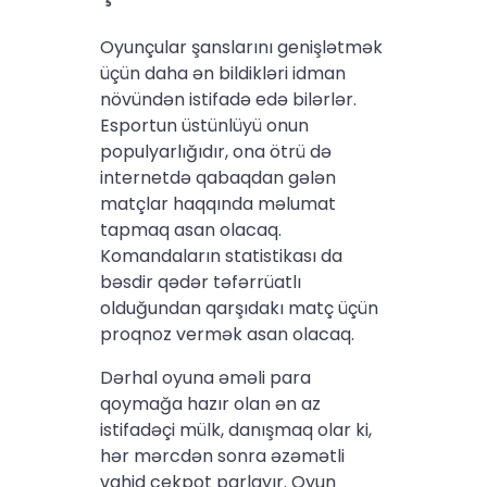
Oyunçular şanslarını genişlətmək
üçün daha ən bildikləri idman
növündən istifadə edə bilərlər.
Esportun üstünlüyü onun
populyarlığıdır, ona ötrü də
internetdə qabaqdan gələn
matçlar haqqında məlumat
tapmaq asan olacaq.
Komandaların statistikası da
bəsdir qədər təfərrüatlı
olduğundan qarşıdakı matç üçün
proqnoz vermək asan olacaq.
Dərhal oyuna əməli para
qoymağa hazır olan ən az
istifadəçi mülk, danışmaq olar ki,
hər mərcdən sonra əzəmətli
vahid cekpot parlayır. Oyun