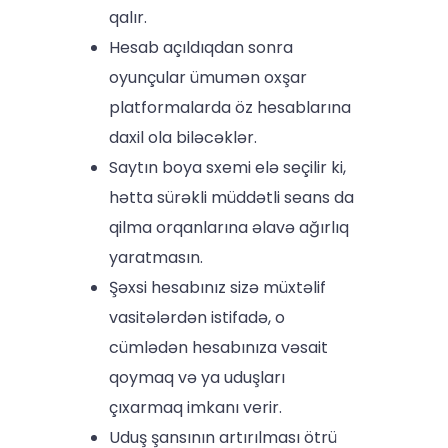
qalır.
Hesab açıldıqdan sonra
oyunçular ümumən oxşar
platformalarda öz hesablarına
daxil ola biləcəklər.
Saytın boya sxemi elə seçilir ki,
hətta sürəkli müddətli seans da
qilma orqanlarına əlavə ağırlıq
yaratmasın.
Şəxsi hesabınız sizə müxtəlif
vasitələrdən istifadə, o
cümlədən hesabınıza vəsait
qoymaq və ya uduşları
çıxarmaq imkanı verir.
Uduş şansının artırılması ötrü