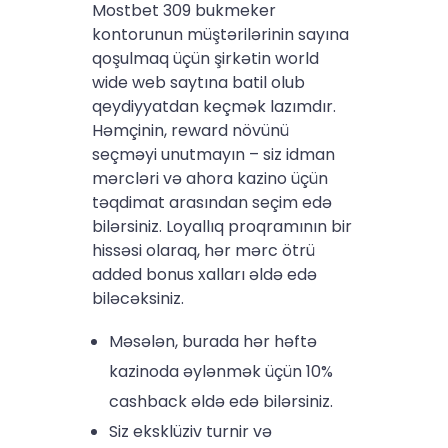
Mostbet 309 bukmeker
kontorunun müştərilərinin sayına
qoşulmaq üçün şirkətin world
wide web saytına batil olub
qeydiyyatdan keçmək lazımdır.
Həmçinin, reward növünü
seçməyi unutmayın – siz idman
mərcləri və ahora kazino üçün
təqdimat arasından seçim edə
bilərsiniz. Loyallıq proqramının bir
hissəsi olaraq, hər mərc ötrü
added bonus xalları əldə edə
biləcəksiniz.
Məsələn, burada hər həftə
kazinoda əylənmək üçün 10%
cashback əldə edə bilərsiniz.
Siz eksklüziv turnir və