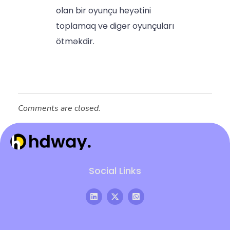
olan bir oyunçu heyətini
toplamaq və digər oyunçuları
ötməkdir.
Comments are closed.
Hdway IT Solutions
Welcome to Future-Ready IT Solutions Simplifying tech, Empowering you Unlocking Your Success Code with Tailored Solutions Your trusted partner in technological success
Social Links