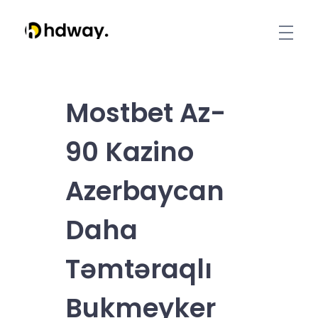
Hdway IT Solutions
Welcome to Future-Ready IT Solutions Simplifying tech, Empowering you Unlocking Your Success Code with Tailored Solutions Your trusted partner in technological success
Mostbet Az-
90 Kazino
Azerbaycan
Daha
Təmtəraqlı
Bukmeyker