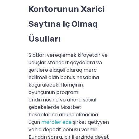
Kontorunun Xarici
Saytına Iç Olmaq
Üsulları
Slotları vərəqləmək kifayətdir və
uduşlar standart qaydalara və
şərtlərə əlaqəli olaraq mərc
edilməli olan bonus hesabına
köçürüləcək. Həmçinin,
oyunçunun proqramı
endirməsinə və ahora sosial
şəbəkələrdə Mostbet
hesablarına abunə olmasına
üçün
mərclər edə
şirkət qətiyyən
vahid depozit bonusu vermir.
Bundan sonra, bir il ərzində dəvət