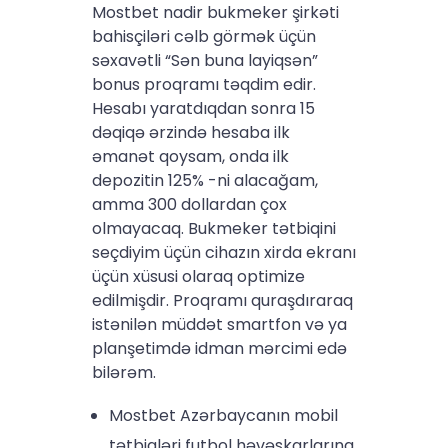
Mostbet nadir bukmeker şirkəti
bahisçiləri cəlb görmək üçün
səxavətli “Sən buna layiqsən”
bonus proqramı təqdim edir.
Hesabı yaratdıqdan sonra 15
dəqiqə ərzində hesaba ilk
əmanət qoysam, onda ilk
depozitin 125% -ni alacağam,
amma 300 dollardan çox
olmayacaq. Bukmeker tətbiqini
seçdiyim üçün cihazın xirda ekranı
üçün xüsusi olaraq optimize
edilmişdir. Proqramı quraşdıraraq
istənilən müddət smartfon və ya
planşetimdə idman mərcimi edə
bilərəm.
Mostbet Azərbaycanın mobil
tətbiqləri futbol həvəskarlarına