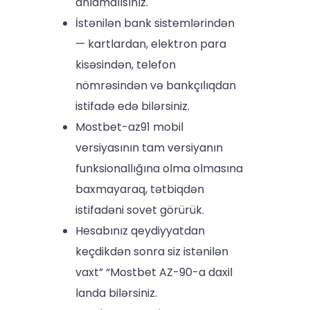
anlamalısınız.
İstənilən bank sistemlərindən
— kartlardan, elektron para
kisəsindən, telefon
nömrəsindən və bankçılıqdan
istifadə edə bilərsiniz.
Mostbet-az91 mobil
versiyasının tam versiyanın
funksionallığına olma olmasına
baxmayaraq, tətbiqdən
istifadəni sovet görürük.
Hesabınız qeydiyyatdan
keçdikdən sonra siz istənilən
vaxt” “Mostbet AZ-90-a daxil
landa bilərsiniz.