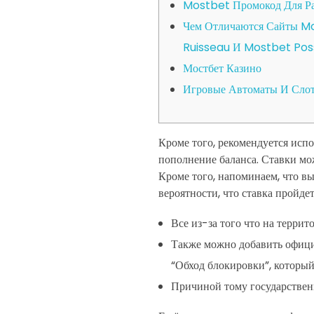
Mostbet Промокод Для Ра
Чем Отличаются Сайты M
Ruisseau И Mostbet Pos
Мостбет Казино
Игровые Автоматы И Сло
Кроме того, рекомендуется испо
пополнение баланса. Ставки мож
Кроме того, напоминаем, что в
вероятности, что ставка пройдет
Все из-за того что на терри
Также можно добавить официа
“Обход блокировки”, который
Причиной тому государственн