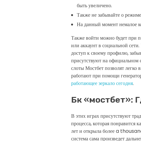
быть увеличено.
Также не забывайте о режиме 
На данный момент немалое ко
Также войти можно будет при п
или аккаунт в социальной сети.
доступ к своему профилю, забы
присутствуют на официальном с
слоты Мостбет позволят легко 
работают при помощи генератор
работающее зеркало сегодня
.
Бк «мостбет»: 
В этих играх присутствуют тра
процесса, которая понравится 
лет и открыла более a thousand
система сама произведет дальне