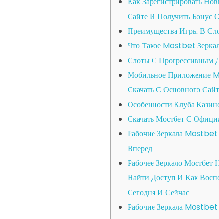
Как Зарегистрировать Но
Сайте И Получить Бонус О
Преимущества Игры В Сло
Что Такое Mostbet Зеркал
Слоты С Прогрессивным 
Мобильное Приложение 
Скачать С Основного Сайт
Особенности Клуба Казин
Скачать Мостбет С Офици
Рабочие Зеркала Mostbet
Вперед
Рабочее Зеркало Мостбет Н
Найти Доступ И Как Воспо
Сегодня И Сейчас
Рабочие Зеркала Mostbet