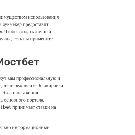
Преимуществом использования
й букмекер предоставит
я. Чтобы создать личный
 лучше, есть вы примените
Мостбет
ажут вам профессиональную и
, не переживайте. Блокировка
. Это точная копия
а основного портала,
stbet принимает ставки на
ительно информационный