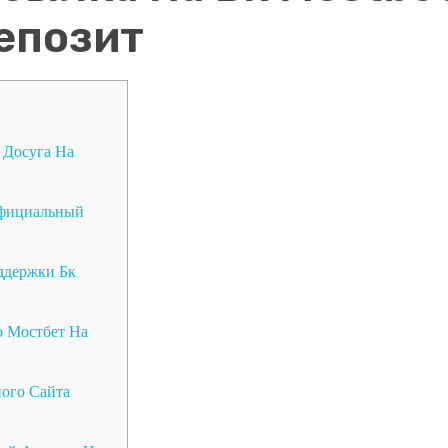
епозит
 Досуга На
Официальный
ддержки Бк
о Мостбет На
ого Сайта