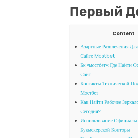
Первый Д
Content
Азартные Развлечения Для
Сайте Mostbet
Бк «мостбет»: Где Найти 
Сайт
Контакты Технической По
Мостбет
Как Найти Рабочее Зеркал
Сегодня?
Использование Официальн
Букмекерской Конторы