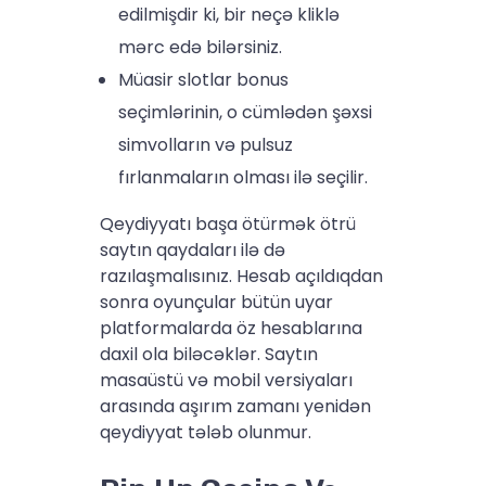
edilmişdir ki, bir neçə kliklə
mərc edə bilərsiniz.
Müasir slotlar bonus
seçimlərinin, o cümlədən şəxsi
simvolların və pulsuz
fırlanmaların olması ilə seçilir.
Qeydiyyatı başa ötürmək ötrü
saytın qaydaları ilə də
razılaşmalısınız. Hesab açıldıqdan
sonra oyunçular bütün uyar
platformalarda öz hesablarına
daxil ola biləcəklər. Saytın
masaüstü və mobil versiyaları
arasında aşırım zamanı yenidən
qeydiyyat tələb olunmur.