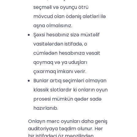
seçməli və oyunçu ötrü
mövcud olan ödəniş alətləri ilə
aşna olmalısınız.
Şəxsi hesabınız sizə müxtəlif
vasitələrdən istifadə, o
cümlədən hesabınıza vəsait
qoymaq və ya uduşları
çıxarmaq imkanı verir.
Bunlar artıq seçimləri olmayan
klassik slotlardır ki onların oyun
prosesi mümkün qədər sadə
hazırlanıb.
Onlayn mərc oyunları daha geniş
auditoriyaya təqdim olunur. Hər
bir istifadəçi öz mənzilindən