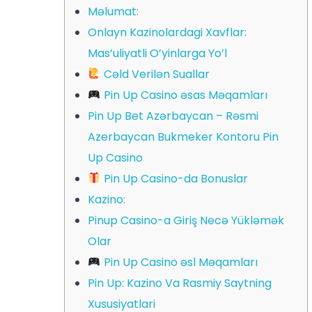
Məlumat:
Onlayn Kazinolardagi Xavflar:
Mas’uliyatli O’yinlarga Yo’l
Cəld Verilən Suallar
Pin Up Casino əsas Məqamları
Pin Up Bet Azərbaycan – Rəsmi
Azerbaycan Bukmeker Kontoru Pin
Up Casino
Pin Up Casino-da Bonuslar
Kazino:
Pinup Casino-a Giriş Necə Yükləmək
Olar
Pin Up Casino əsl Məqamları
Pin Up: Kazino Va Rasmiy Saytning
Xususiyatlari