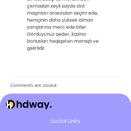
çıxmadan xeyli sayda slot
maşınları arasından seçim edə,
həmçinin daha yüksək idman
yarışlarına mərc edə bilər.
Gördüyünüz qədər, kazino
bonusları həqiqətən maraqlı və
gəlirlidir.
Comments are closed.
Hdway IT Solutions
Welcome to Future-Ready IT Solutions Simplifying tech, Empowering you Unlocking Your Success Code with Tailored Solutions Your trusted partner in technological success
Social Links