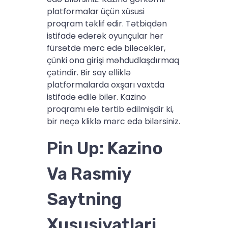
platformalar üçün xüsusi
proqram təklif edir. Tətbiqdən
istifadə edərək oyunçular hər
fürsətdə mərc edə biləcəklər,
çünki ona girişi məhdudlaşdırmaq
çətindir. Bir say elliklə
platformalarda oxşarı vaxtda
istifadə edilə bilər. Kazino
proqramı elə tərtib edilmişdir ki,
bir neçə kliklə mərc edə bilərsiniz.
Pin Up: Kazino
Va Rasmiy
Saytning
Xususiyatlari