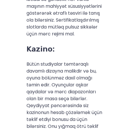
maşının mahiyyət xüsusiyyətlərini
göstərərək ətraflı təsviri ilə tanış
ola bilərsiniz. Sertifikatlaşdırılmış
slotlarda mütləq pulsuz sikkələr
üçün mərc rejimi mal.
Kazino:
Bütün studiyalar təmtəraqlı
davamlı dizayna malikdir və bu,
oyuna bölünməz daxil olmağı
təmin edir. Oyunçular aşkar
qaydalar və mərc diapazonları
olan bir masa seçə bilərlər.
Qeydiyyat pəncərəsində siz
kazinonun hesab çözələmək üçün
təklif etdiyi bonusu da üçün
bilərsiniz. Onu yığmaq ötrü təklif