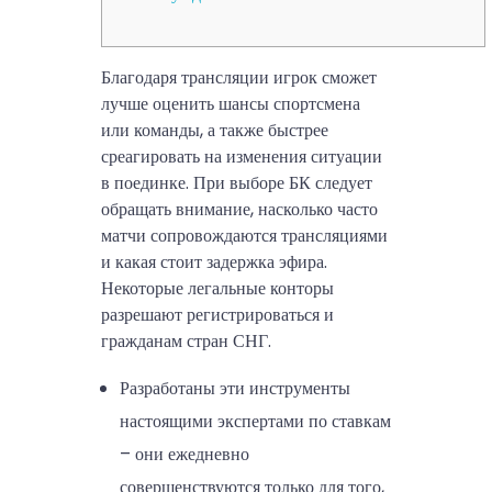
Благодаря трансляции игрок сможет
лучше оценить шансы спортсмена
или команды, а также быстрее
среагировать на изменения ситуации
в поединке. При выборе БК следует
обращать внимание, насколько часто
матчи сопровождаются трансляциями
и какая стоит задержка эфира.
Некоторые легальные конторы
разрешают регистрироваться и
гражданам стран СНГ.
Разработаны эти инструменты
настоящими экспертами по ставкам
– они ежедневно
совершенствуются только для того,