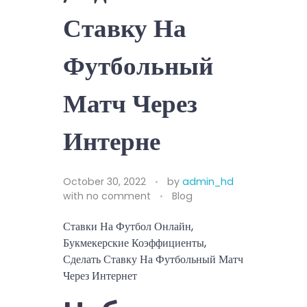
Ставку На
Футбольный
Матч Через
Интерне
October 30, 2022
by
admin_hd
with
no comment
Blog
Ставки На Футбол Онлайн,
Букмекерские Коэффициенты,
Сделать Ставку На Футбольный Матч
Через Интернет