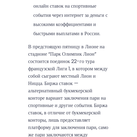
онлайн ставок на спортивные
события через интернет за деньги с
высокими коэффициентами и
быстрыми выплатами в России.
В предстоящую пятницу в Лионе на
стадионе “Парк Олимпик Лион”
состоится поединок 22-го тура
французской Лиги 1, в котором между
собой сыграют местный Лион и
Ницца. Биржа ставок —
альтернативный букмекерской
конторе вариант заключения пари на
спортивные и другие события. Биржа
ставок, в отличие от букмекерской
конторы, лишь предоставляет
платформу для заключения пари, само
же пари заключаются между