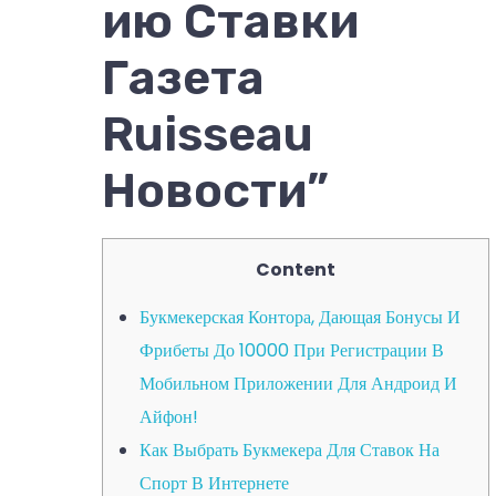
ию Ставки
Газета
Ruisseau
Новости”
Content
Букмекерская Контора, Дающая Бонусы И
Фрибеты До 10000 При Регистрации В
Мобильном Приложении Для Андроид И
Айфон!
Как Выбрать Букмекера Для Ставок На
Спорт В Интернете