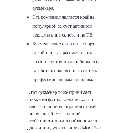
букмекера.
Эта компания является крайне
популярной за счет активной
рекламы в интернете и на ТВ.
Букмекерские ставки на спорт
онлайн нельзя рассматривать в
качестве источника стабильного
заработка, пока вы не являетесь
профессиональным беттором.
Этот букмекер тоже принимает
ставки на футбол онлайн, хотя и
известен он лишь ограниченному
числу людей. Но в данной
особенности можно найти немало
достоинств, учитывая, что MostBet