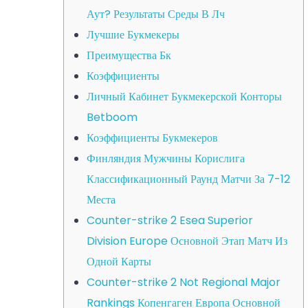
Аут? Результаты Среды В Лч
Лучшие Букмекеры
Преимущества Бк
Коэффициенты
Личный Кабинет Букмекерской Конторы
Betboom
Коэффициенты Букмекеров
Финляндия Мужчины Корислига
Классификационный Раунд Матчи За 7-12
Места
Counter-strike 2 Esea Superior
Division Europe Основной Этап Матч Из
Одной Карты
Counter-strike 2 Not Regional Major
Rankings Копенгаген Европа Основной