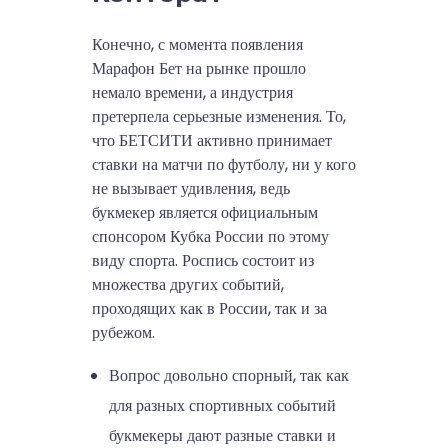
Конечно, с момента появления
Марафон Бет на рынке прошло
немало времени, а индустрия
претерпела серьезные изменения. То,
что БЕТСИТИ активно принимает
ставки на матчи по футболу, ни у кого
не вызывает удивления, ведь
букмекер является официальным
спонсором Кубка России по этому
виду спорта. Роспись состоит из
множества других событий,
проходящих как в России, так и за
рубежом.
Вопрос довольно спорный, так как
для разных спортивных событий
букмекеры дают разные ставки и