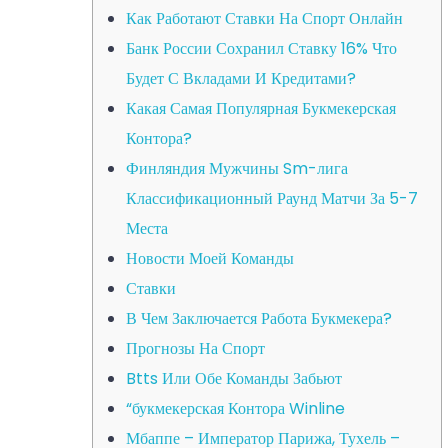
Как Работают Ставки На Спорт Онлайн
Банк России Сохранил Ставку 16% Что
Будет С Вкладами И Кредитами?
Какая Самая Популярная Букмекерская
Контора?
Финляндия Мужчины Sm-лига
Классификационный Раунд Матчи За 5-7
Места
Новости Моей Команды
Ставки
В Чем Заключается Работа Букмекера?
Прогнозы На Спорт
Btts Или Обе Команды Забьют
“букмекерская Контора Winline
Мбаппе – Император Парижа, Тухель –