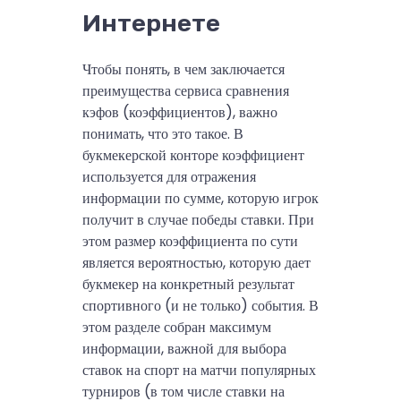
Интернете
Чтобы понять, в чем заключается
преимущества сервиса сравнения
кэфов (коэффициентов), важно
понимать, что это такое. В
букмекерской конторе коэффициент
используется для отражения
информации по сумме, которую игрок
получит в случае победы ставки. При
этом размер коэффициента по сути
является вероятностью, которую дает
букмекер на конкретный результат
спортивного (и не только) события. В
этом разделе собран максимум
информации, важной для выбора
ставок на спорт на матчи популярных
турниров (в том числе ставки на