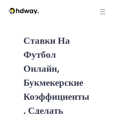
Hdway IT Solutions
Welcome to Future-Ready IT Solutions Simplifying tech, Empowering you Unlocking Your Success Code with Tailored Solutions Your trusted partner in technological success
Ставки На
Футбол
Онлайн,
Букмекерские
Коэффициенты
, Сделать